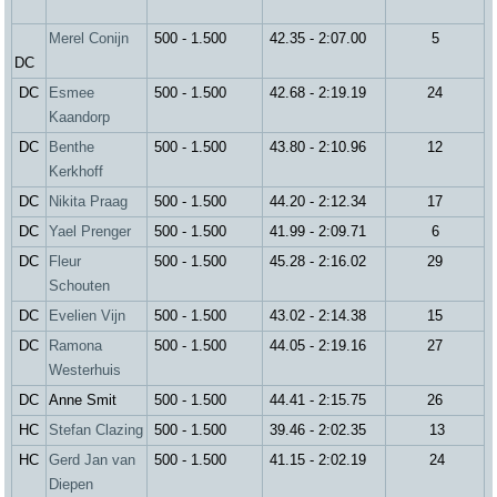
Merel Conijn
500 - 1.500
42.35 - 2:07.00
5
DC
DC
Esmee
500 - 1.500
42.68 - 2:19.19
24
Kaandorp
DC
Benthe
500 - 1.500
43.80 - 2:10.96
12
Kerkhoff
DC
Nikita Praag
500 - 1.500
44.20 - 2:12.34
17
DC
Yael Prenger
500 - 1.500
41.99 - 2:09.71
6
DC
Fleur
500 - 1.500
45.28 - 2:16.02
29
Schouten
DC
Evelien Vijn
500 - 1.500
43.02 - 2:14.38
15
DC
Ramona
500 - 1.500
44.05 - 2:19.16
27
Westerhuis
DC
Anne Smit
500 - 1.500
44.41 - 2:15.75
26
HC
Stefan Clazing
500 - 1.500
39.46 - 2:02.35
13
HC
Gerd Jan van
500 - 1.500
41.15 - 2:02.19
24
Diepen