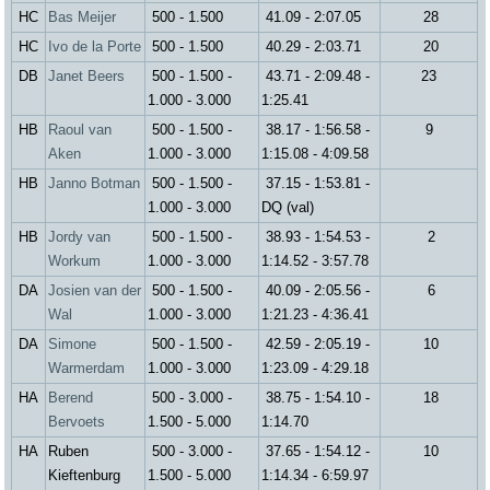
HC
Bas Meijer
500 - 1.500
41.09 - 2:07.05
28
HC
Ivo de la Porte
500 - 1.500
40.29 - 2:03.71
20
DB
Janet Beers
500 - 1.500 -
43.71 - 2:09.48 -
23
1.000 - 3.000
1:25.41
HB
Raoul van
500 - 1.500 -
38.17 - 1:56.58 -
9
Aken
1.000 - 3.000
1:15.08 - 4:09.58
HB
Janno Botman
500 - 1.500 -
37.15 - 1:53.81 -
1.000 - 3.000
DQ (val)
HB
Jordy van
500 - 1.500 -
38.93 - 1:54.53 -
2
Workum
1.000 - 3.000
1:14.52 - 3:57.78
DA
Josien van der
500 - 1.500 -
40.09 - 2:05.56 -
6
Wal
1.000 - 3.000
1:21.23 - 4:36.41
DA
Simone
500 - 1.500 -
42.59 - 2:05.19 -
10
Warmerdam
1.000 - 3.000
1:23.09 - 4:29.18
HA
Berend
500 - 3.000 -
38.75 - 1:54.10 -
18
Bervoets
1.500 - 5.000
1:14.70
HA
Ruben
500 - 3.000 -
37.65 - 1:54.12 -
10
Kieftenburg
1.500 - 5.000
1:14.34 - 6:59.97