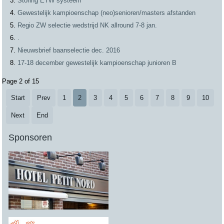
Storing ETW systeem
Gewestelijk kampioenschap (neo)senioren/masters afstanden
Regio ZW selectie wedstrijd NK allround 7-8 jan.
.
Nieuwsbrief baanselectie dec. 2016
17-18 december gewestelijk kampioenschap junioren B
Page 2 of 15
Start
Prev
1
2
3
4
5
6
7
8
9
10
Next
End
Sponsoren