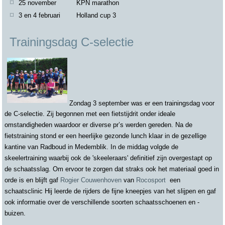
25 november KPN marathon
3 en 4 februari Holland cup 3
Trainingsdag C-selectie
Zondag 3 september was er een trainingsdag voor
de C-selectie. Zij begonnen met een fietstijdrit onder ideale
omstandigheden waardoor er diverse pr’s werden gereden. Na de
fietstraining stond er een
heerlijke gezonde lunch klaar in de gezellige
kantine van Radboud in Medemblik. In de middag volgde de
skeelertraining waarbij ook de 'skeeleraars' definitief zijn overgestapt op
de schaatsslag. Om ervoor te zorgen dat straks ook het materiaal goed in
orde is en blijft gaf
Rogier Couwenhoven
van
Rocosport
een
schaatsclinic Hij leerde de rijders de fijne kneepjes van het slijpen en gaf
ook informatie over de verschillende soorten schaatsschoenen en -
buizen.