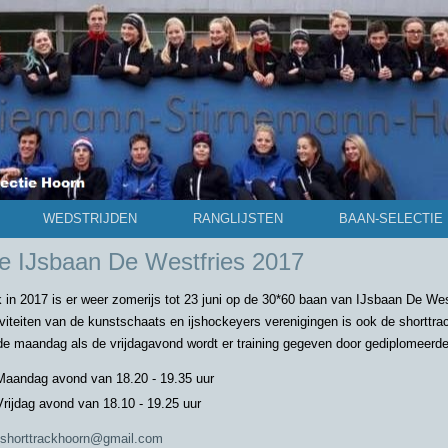
WEDSTRIJDEN
RANGLIJSTEN
BAAN-SELECTIE
de IJsbaan De Westfries 2017
 in 2017 is er weer zomerijs tot 23 juni op de 30*60 baan van IJsbaan De Westf
iviteiten van de kunstschaats en ijshockeyers verenigingen is ook de shorttr
de maandag als de vrijdagavond wordt er training gegeven door gediplomeerde 
Maandag avond van 18.20 - 19.35 uur
Vrijdag avond van 18.10 - 19.25 uur
shorttrackhoorn@gmail.com