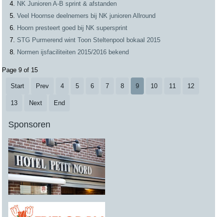
NK Junioren A-B sprint & afstanden
Veel Hoornse deelnemers bij NK junioren Allround
Hoorn presteert goed bij NK supersprint
STG Purmerend wint Toon Steltenpool bokaal 2015
Normen ijsfaciliteiten 2015/2016 bekend
Page 9 of 15
Start
Prev
4
5
6
7
8
9
10
11
12
13
Next
End
Sponsoren