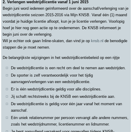
2. Verlengen wedstrijdlicentie vanaf 1 juni 2015
Begin juni word iedereen geïnformeerd over de aanschaf/verlenging van je
wedstrijdlicentie seizoen 2015-2016 via Mijn KNSB. Vanaf één (1) maand
voordat je huidige licentie afloopt, kun je je licentie verlengen. Voorlopig
hoef je hier nog geen actie op te ondernemen. De KNSB informeert je
begin juni over de verlenging.
Wil je echter ook gaan Inline-skaten, dan vind je op
knsb.nl
de benodigde
stappen die je moet nemen.
De belangrijkste wijzigingen in het wedstrijdlicentiebeleid op een rijtje
De wedstrijdlicentie is een recht om deel te nemen aan wedstrijden.
De sporter is zelf verantwoordelijk voor het tijdig
aanvragen/verlengen van een wedstrijdlicentie.
Er is één wedstrijdlicentie geldig voor alle disciplines.
Jij schaft rechtstreeks bij de KNSB een wedstrijdlicentie aan.
De wedstrijdlicentie is geldig voor één jaar vanaf het moment van
aanschaf.
Eén uniek relatienummer per persoon vervangt alle andere nummers,
zoals het wedstrijdnummer, licentienummer en lidnummer.
Je bent aanvullend verzekerd voor ongevallen tijdens KNSB-