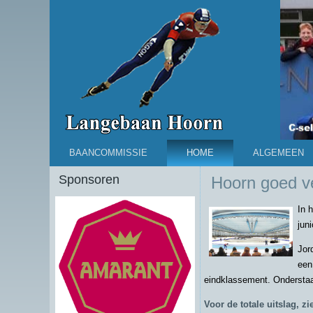
BAANCOMMISSIE
HOME
ALGEMEEN
Sponsoren
Hoorn goed v
In 
jun
Jor
een
eindklassement. Ondersta
Voor de totale uitslag, zi