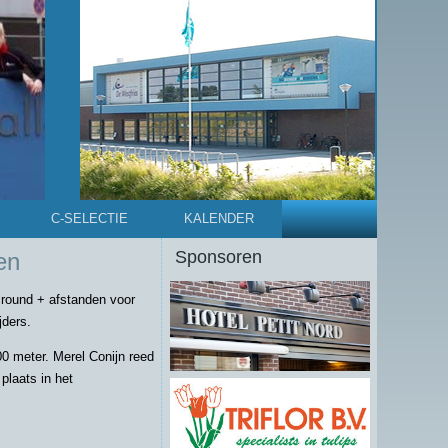
C-SELECTIE
KALENDER
Sponsoren
en
lround + afstanden voor
jders.
0 meter. Merel Conijn reed
plaats in het