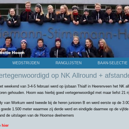
WEDSTRIJDEN
RANGLIJSTEN
BAAN-SELECTIE
ertegenwoordigd op NK Allround + afstand
het weekend van 3-4-5 februari werd op ijsbaan Thialf in Heerenveen het NK al
ioren gehouden. Hoorn was hierbij goed vertegenwoordigd met maar liefst 21 ri
dy van Workum werd tweede bij de heren junioren B en werd eerste op de 3.00
 goede 1.500 meter waarmee zij derde werd en eindigde daarmee op de vijfde 
and de uitslagen van de Hoornse deelnemers
e
hier