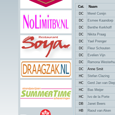
Cat.
Naa
DC
Merel Conijn
DC
Esmee Kaandorp
DC
Benthe Kerkhoff
DC
Nikita Praag
DC
Yael Prenger
DC
Fleur Schouten
DC
Evelien Vijn
DC
Ramona Westerhu
DC
Anne Smit
HC
Stefan Clazing
HC
Gerd Jan van Die
HC
Bas Meijer
HC
Ivo de la Porte
DB
Janet Beers
HB
Raoul van Aken