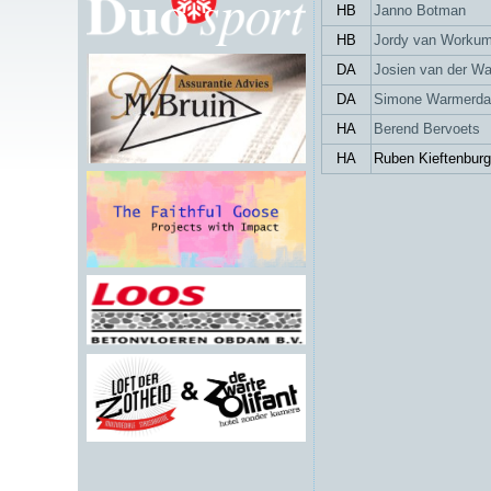
HB
Janno Botman
HB
Jordy van Wo
DA
Josien van der Wa
DA
Simone Warmerd
HA
Berend Bervoets
HA
Ruben Kieftenburg