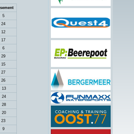
ssement
5
24
12
17
6
29
15
27
26
13
24
28
20
23
9